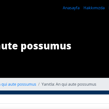
Anasayfa
Hakkımızda
 aute possumus
 qui aute possumus
Yanıtla: An qui aute possumus