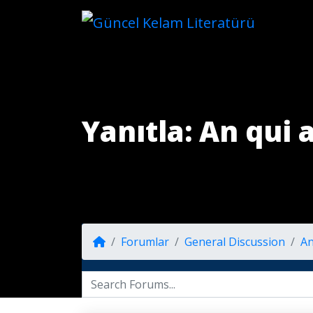
Yanıtla: An qui
Forumlar
General Discussion
An