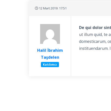
12 Mart 2019: 17:51
De qui dolor sin
ut illum quid, te 
domesticarum, cer
instituendarum. I
Halil İbrahim
Taşdelen
Katılımcı