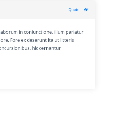
Quote
 laborum in coniunctione, illum pariatur
ore. Fore ex deserunt ita ut litteris
concursionibus, hic cernantur